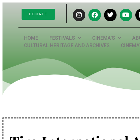
DONATE
HOME
FESTIVALS
CINEMA’S
AB
CULTURAL HERITAGE AND ARCHIVES
CINEMAT