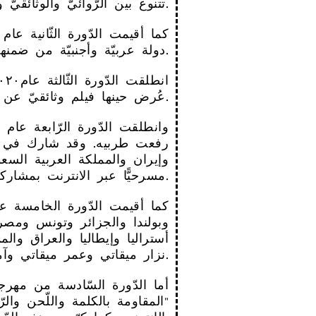
تتنوع بين الرّوائيّ والوثائقيّ والتّحريك من فلسطين ولبنان ومصر والهند وسلطنة عمان.
دولة عربيّة وأجنبيّة من ضمنها العراق والمغرب وتونس وليتوانيا ومصر والأردن والبرازيل وفرنسا وغيرها.
عُرض حينها فيلم وثائقيّ عن حياة أبو عبسي وحمزة.
مسرحيًّا عبر الانترنت بمشاركة دول عدّة منها تونس والهند وليبيا وإيران والعراق وكوريا الجنوبية واسبانيا وإيطاليا.
وبولندا والجزائر وتونس ومصر.
أستراليا وإيطاليا والعراق وال:
نزار ميقاتي وعمر ميقاتي وآمال عفيش وهند طاهر وإبراهيم مرعشلي.
المقاومة بالكلمة واللّحن وال