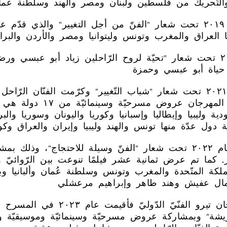
انطلقت الدّورة الثّالثة عام٢٠٢٠ تحت شعار "تحيّة لروح الرّاحلين زي
وانطلقت الدّورة الرّابعة عام ٢٠٢١ تحت شعار "شباب التّغيير" وكرّمت ا
رفعت طربيه. وقد شارك ف
كما أقيمت الدّورة الخامسة عام ٢٠٢٢ تحت شعار "الفنّ وسيلة
 كما تم عرض ثمانية عشر فيلمًا تنوعت بين الرّوائيّ و
مملكة المتّحدة والمغرب وتونس وسلطنة عُمان وألبانيا وبو
أما الدّورة السّادسة من مهرج
رّيشة" وبمشاركة عروض مسرحيّة وسينمائيّة وموسيقيّة وم