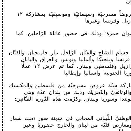
كما أقيمت الدّورة الثّانية عام ٢٠١٩ تحت شعار "الفنّ من أجل التغيير" والذي قدّم عروضاً مسرحيّة وسينمائيّة وموسيقيّة بمشاركة ١٢
اد أبو عبسي ورضوان حمزة" وذلك في حضور عائلة الرّاحلين. كما
لفنّان الرّاحل حسام الصّباح والفنّان الرّاحل بيار جاميجيان والفنّان
ي المهرجان عروض مسرحيّة وسينمائيّة من ١٧ دولة هي فرنسا وبلجيكا وألمانيا وتونس والعراق واليابان
وإيران والمملكة العربية السعودية وليبيا وإيطاليا وإسبانيا وكوريا واليونان وسوريا والبرازيل وفلسطين ولبنان. كما تم عرض ١٢ عملًا
 للاحتجاج"، وذلك بمشاركة ستّة عروض مسرحيّة من فلسطين والمكسيك
الوثائقيّ والتّحريك وذلك من بلدان عدّة وهي
لندا وسوريا ولبنان. وكرّمت هذه الدّورة الفنّانين
ان تيرو الفنّيّ الدّوليّ فأقيمت عام ٢٠٢٣ في المسرح الوطنيّ اللّبناني المجاني في مدينة صور تحت شعار
"عارض فنّيّة من لبنان والخارج حضوريًا وعبر