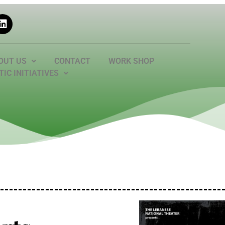
OUT US
CONTACT
WORK SHOP
IC INITIATIVES