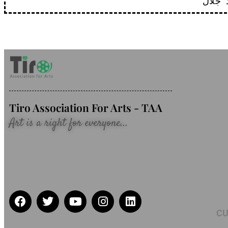
Tiro Association For Arts - TAA
Art is a right for everyone...
CU