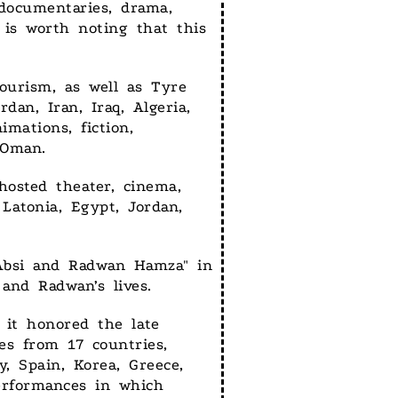
 documentaries, drama,
 is worth noting that this
Tourism, as well as Tyre
an, Iran, Iraq, Algeria,
mations, fiction,
 Oman.
osted theater, cinema,
Latonia, Egypt, Jordan,
 Absi and Radwan Hamza" in
and Radwan’s lives.
 it honored the late
es from 17 countries,
y, Spain, Korea, Greece,
performances in which