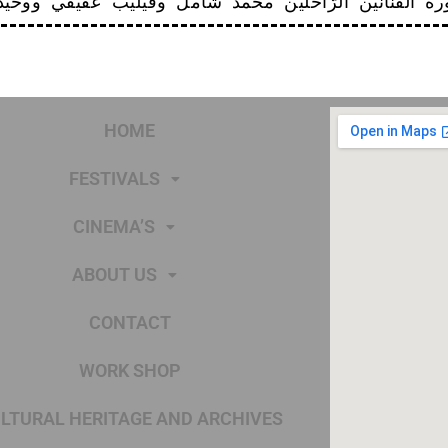
HOME
FESTIVALS
CINEMA’S
ABOUT US
CONTACT
WORK SHOP
LTURAL HERITAGE AND ARCHIVES