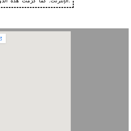
الإنترنت. كما كرّمت هذه الدّورة الفنّانين الرّاحلين محمد شامل وفيليب عقيقي ووحيد جلال.